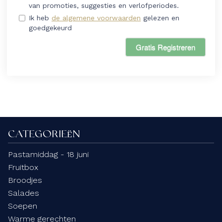
van promoties, suggesties en verlofperiodes.
Ik heb
de algemene voorwaarden
gelezen en
goedgekeurd
Gratis Registreren
CATEGORIEËN
Pastamiddag - 18 juni
Fruitbox
Broodjes
Salades
Soepen
Warme gerechten