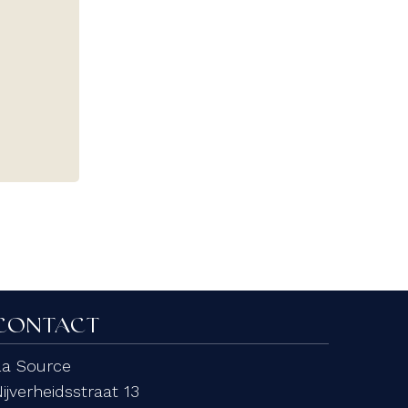
CONTACT
La Source
ijverheidsstraat 13