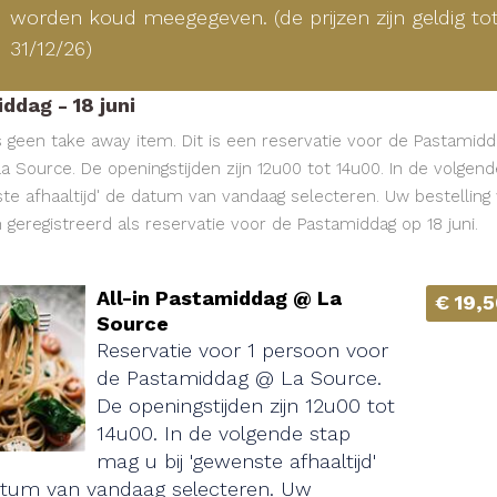
worden koud meegegeven. (de prijzen zijn geldig to
31/12/26)
ddag - 18 juni
is geen take away item. Dit is een reservatie voor de Pastamidd
a Source. De openingstijden zijn 12u00 tot 14u00. In de volgen
ste afhaaltijd' de datum van vandaag selecteren. Uw bestelling
geregistreerd als reservatie voor de Pastamiddag op 18 juni.
All-in Pastamiddag @ La
€ 19,
Source
Reservatie voor 1 persoon voor
de Pastamiddag @ La Source.
De openingstijden zijn 12u00 tot
14u00. In de volgende stap
mag u bij 'gewenste afhaaltijd'
tum van vandaag selecteren. Uw