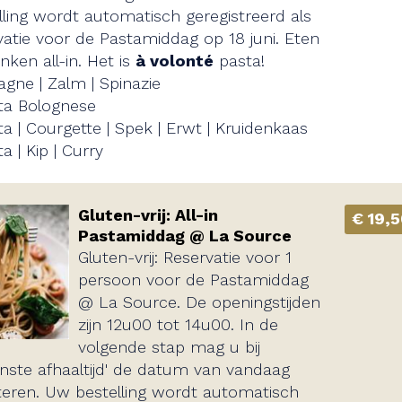
lling wordt automatisch geregistreerd als
vatie voor de Pastamiddag op 18 juni. Eten
nken all-in. ​Het is
à volonté
pasta!
agne | Zalm | Spinazie
sta ​Bolognese
a ​| Courgette ​| Spek ​| Erwt ​| Kruidenkaas
a ​| Kip ​| Curry
Gluten-vrij: All-in
€ 19,
Pastamiddag @ La Source
Gluten-vrij: Reservatie voor 1
persoon voor de Pastamiddag
@ La Source. De openingstijden
zijn 12u00 tot 14u00. In de
volgende stap mag u bij
nste afhaaltijd' de datum van vandaag
teren. Uw bestelling wordt automatisch