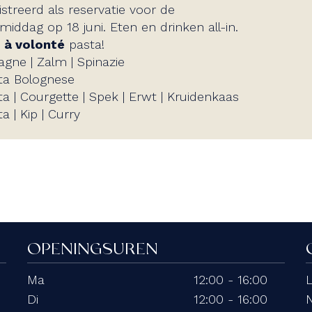
istreerd als reservatie voor de
middag op 18 juni. Eten en drinken all-in. ​
s
à volonté
pasta!
agne | Zalm | Spinazie​
ta ​Bolognese
a ​| Courgette ​| Spek ​| Erwt ​| Kruidenkaas
a ​| Kip ​| Curry
OPENINGSUREN
Ma
12:00 - 16:00
Di
12:00 - 16:00
N