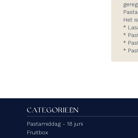
gereg
Pasta
Het i
​* Las
* Pas
* Past
​* Past
CATEGORIEËN
Pastamiddag - 18 juni
Fruitbox