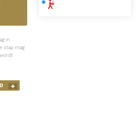
t
ag in
de stap mag
 wordt
50