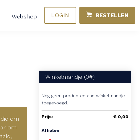
LOGIN
BESTELLEN
Webshop
Winkelmandje (
0
#)
Nog geen producten aan winkelmandje
toegevoegd.
Prijs:
€ 0,00
 die om
laar om
Afhalen
aald,