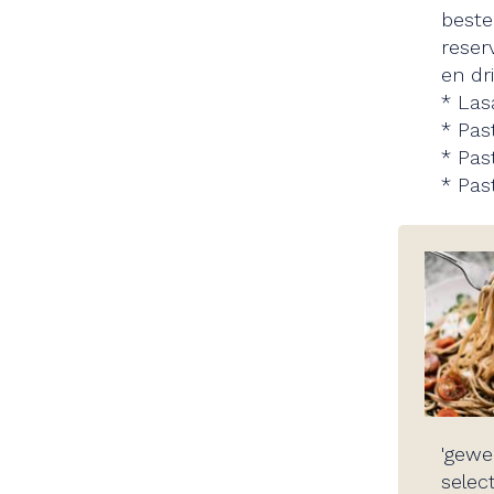
beste
reser
en dri
* Las
​* Pa
* Past
* Past
'gewe
selec