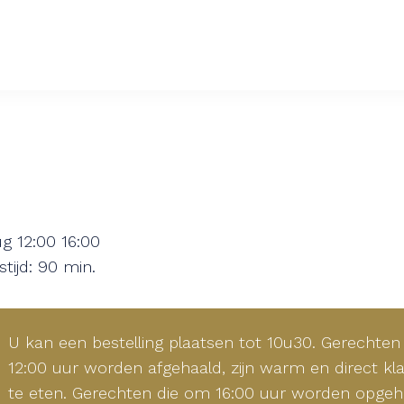
ug
12:00
16:00
stijd: 90 min.
U kan een bestelling plaatsen tot 10u30. Gerechten
12:00 uur worden afgehaald, zijn warm en direct k
te eten. Gerechten die om 16:00 uur worden opgeh