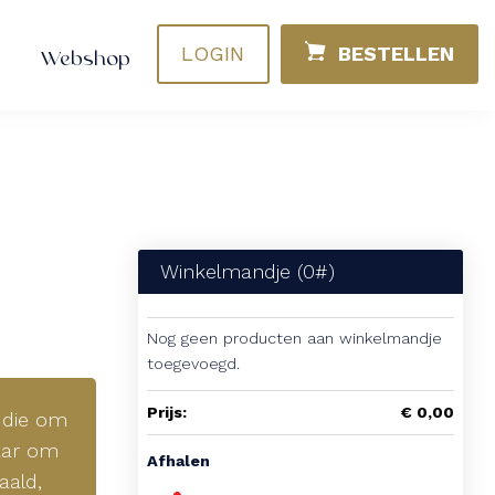
LOGIN
BESTELLEN
Webshop
Winkelmandje (
0
#)
Nog geen producten aan winkelmandje
toegevoegd.
Prijs:
€ 0,00
 die om
laar om
Afhalen
aald,