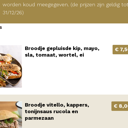
worden koud meegegeven. (de prijzen zijn geldig to
31/12/26)
s
Broodje gepluisde kip, mayo,
€ 7,
sla, tomaat, wortel, ei
Broodje vitello, kappers,
€ 8,0
tonijnsaus rucola en
parmezaan