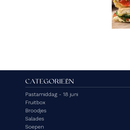
CATEGORIEËN
Pastamiddag - 18 juni
Fruitbox
Broodjes
Salades
Soepen