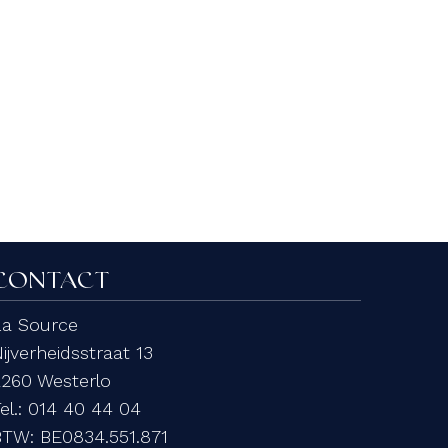
CONTACT
La Source
ijverheidsstraat 13
2260 Westerlo
el.:
014 40 44 04
BTW:
BE0834.551.871