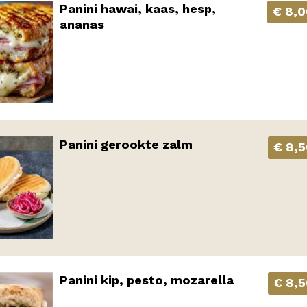
Panini hawai, kaas, hesp,
€ 8,0
ananas
Panini gerookte zalm
€ 8,
Panini kip, pesto, mozarella
€ 8,