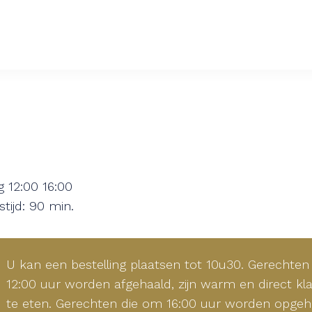
ug
12:00
16:00
stijd: 90 min.
U kan een bestelling plaatsen tot 10u30. Gerechten
12:00 uur worden afgehaald, zijn warm en direct k
te eten. Gerechten die om 16:00 uur worden opgeh